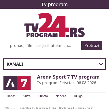
TV program
Pretrazi
KANALI
Arena Sport 7 TV program
Tv program četvrtak, 06.08.2026.
Danas
Sutra
Subota
Nedelja
Drugo
08:30
Fudbal - Ruska liga: Akhmat - Spartak