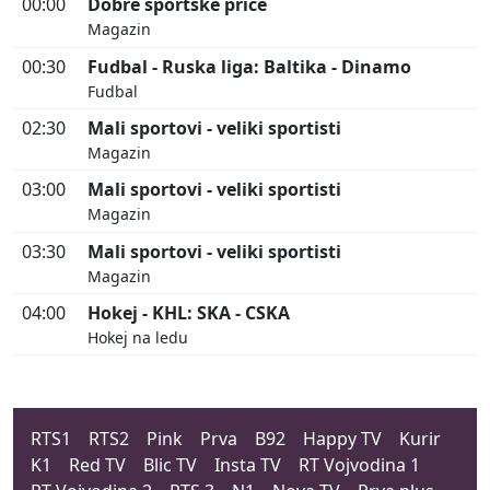
00:00
Dobre sportske priče
Magazin
00:30
Fudbal - Ruska liga: Baltika - Dinamo
Fudbal
02:30
Mali sportovi - veliki sportisti
Magazin
03:00
Mali sportovi - veliki sportisti
Magazin
03:30
Mali sportovi - veliki sportisti
Magazin
04:00
Hokej - KHL: SKA - CSKA
Hokej na ledu
RTS1
RTS2
Pink
Prva
B92
Happy TV
Kurir
K1
Red TV
Blic TV
Insta TV
RT Vojvodina 1