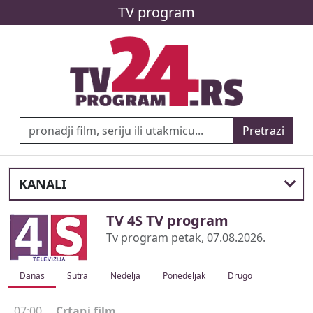
TV program
Pretrazi
KANALI
TV 4S TV program
Tv program petak, 07.08.2026.
Danas
Sutra
Nedelja
Ponedeljak
Drugo
07:00
Crtani film