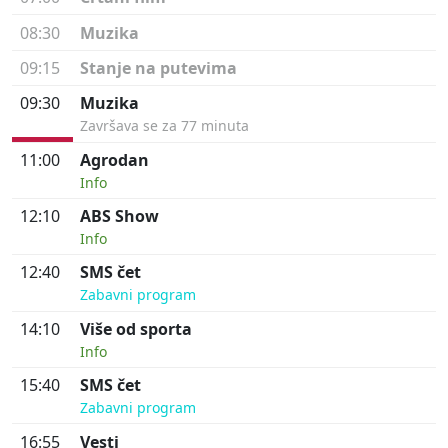
08:30
Muzika
09:15
Stanje na putevima
09:30
Muzika
Završava se za 77 minuta
11:00
Agrodan
Info
12:10
ABS Show
Info
12:40
SMS čet
Zabavni program
14:10
Više od sporta
Info
15:40
SMS čet
Zabavni program
16:55
Vesti