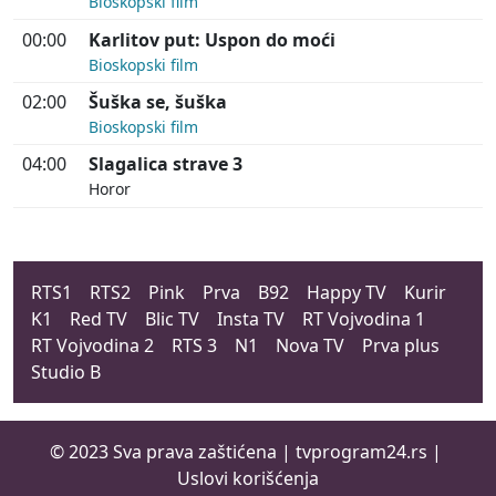
Bioskopski film
00:00
Karlitov put: Uspon do moći
Bioskopski film
02:00
Šuška se, šuška
Bioskopski film
04:00
Slagalica strave 3
Horor
RTS1
RTS2
Pink
Prva
B92
Happy TV
Kurir
K1
Red TV
Blic TV
Insta TV
RT Vojvodina 1
RT Vojvodina 2
RTS 3
N1
Nova TV
Prva plus
Studio B
© 2023 Sva prava zaštićena |
tvprogram24.rs
|
Uslovi korišćenja