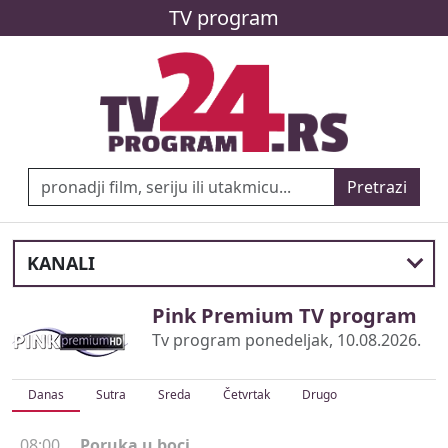
TV program
Pretrazi
KANALI
Pink Premium TV program
Tv program ponedeljak, 10.08.2026.
Danas
Sutra
Sreda
Četvrtak
Drugo
08:00
Poruka u boci