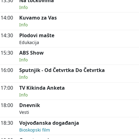
13:30
Na točkovima
Info
14:00
Kuvamo za Vas
Info
14:30
Plodovi mašte
Edukacija
15:30
ABS Show
Info
16:00
Sputnjik - Od Četvrtka Do Četvrtka
Info
17:00
TV Kikinda Anketa
Info
18:00
Dnevnik
Vesti
18:30
Vojvođanska događanja
Bioskopski film