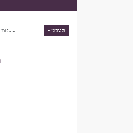
Pretrazi
m