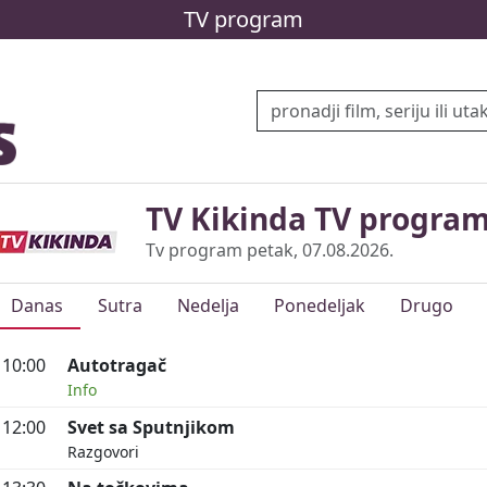
TV program
TV Kikinda TV progra
Tv program petak, 07.08.2026.
Danas
Sutra
Nedelja
Ponedeljak
Drugo
10:00
Autotragač
Info
12:00
Svet sa Sputnjikom
Razgovori