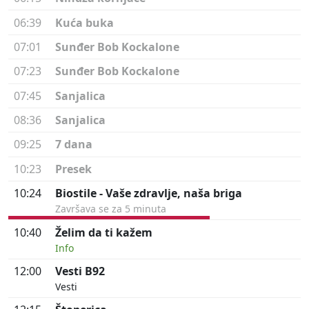
06:39
Kuća buka
07:01
Sunđer Bob Kockalone
07:23
Sunđer Bob Kockalone
07:45
Sanjalica
08:36
Sanjalica
09:25
7 dana
10:23
Presek
10:24
Biostile - Vaše zdravlje, naša briga
Završava se za 5 minuta
10:40
Želim da ti kažem
Info
12:00
Vesti B92
Vesti