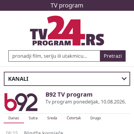
TV program
Pretrazi
KANALI
B92 TV program
Tv program ponedeljak, 10.08.2026.
Danas
Sutra
Sreda
Četvrtak
Drugo
06:15
Nindža kornjače