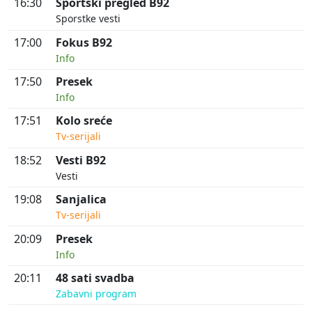
16:30
Sportski pregled B92
Sporstke vesti
17:00
Fokus B92
Info
17:50
Presek
Info
17:51
Kolo sreće
Tv-serijali
18:52
Vesti B92
Vesti
19:08
Sanjalica
Tv-serijali
20:09
Presek
Info
20:11
48 sati svadba
Zabavni program