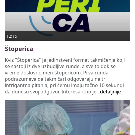
12:15
Štoperica
Kviz "Štoperica" je jedinstveni format takmičenja koji
se sastoji iz dve uzbudljive runde, a sve to dok se
vreme doslovno meri štopericom. Prva runda
podrazumeva da takmičari odgovaraju na tri
intrigantna pitanja, pri čemu imaju tačno 10 sekundi
da donesu svoj odgovor. Interesantno je...
detaljnije