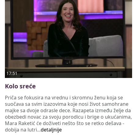
17:51
Kolo sreće
Priča se fokusira na vrednu i skromnu ženu koja se
suočava sa svim izazovima koje nosi život samohrane
majke sa dvoje odrasle dece. Razapeta između želje da
obezbedi novac za svoju porodicu i brige o ukućanima,
Mara Raketić će doživeti nešto što se retko dešava -
dobija na lutri...
detaljnije