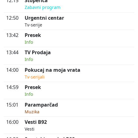
12:15
Štoperica
Zabavni program
12:50
Urgentni centar
Tv-serije
13:42
Presek
Info
13:44
TV Prodaja
Info
14:00
Pokucaj na moja vrata
Tv-serijali
14:59
Presek
Info
15:01
Paramparčad
Muzika
16:00
Vesti B92
Vesti