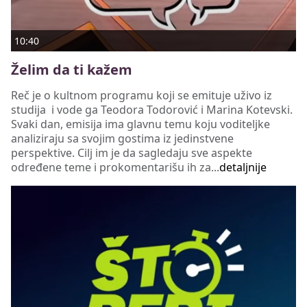
10:40
Želim da ti kažem
Reč je o kultnom programu koji se emituje uživo iz
studija i vode ga Teodora Todorović i Marina Kotevski.
Svaki dan, emisija ima glavnu temu koju voditeljke
analiziraju sa svojim gostima iz jedinstvene
perspektive. Cilj im je da sagledaju sve aspekte
određene teme i prokomentarišu ih za...
detaljnije