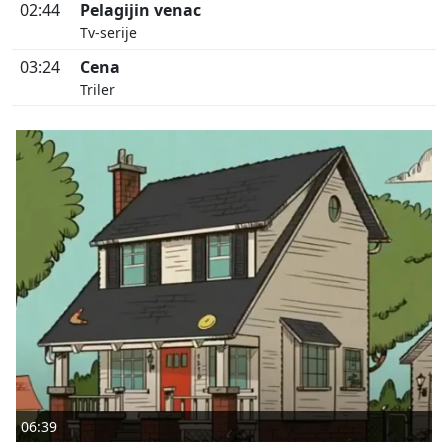
02:44
Pelagijin venac
Tv-serije
03:24
Cena
Triler
06:39