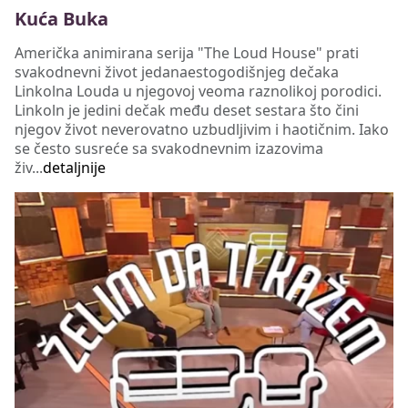
Kuća Buka
Američka animirana serija "The Loud House" prati
svakodnevni život jedanaestogodišnjeg dečaka
Linkolna Louda u njegovoj veoma raznolikoj porodici.
Linkoln je jedini dečak među deset sestara što čini
njegov život neverovatno uzbudljivim i haotičnim. Iako
se često susreće sa svakodnevnim izazovima
živ...
detaljnije