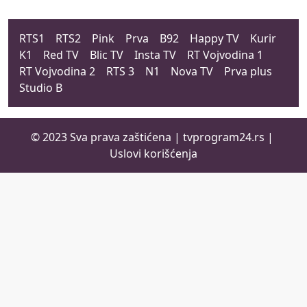
RTS1
RTS2
Pink
Prva
B92
Happy TV
Kurir
K1
Red TV
Blic TV
Insta TV
RT Vojvodina 1
RT Vojvodina 2
RTS 3
N1
Nova TV
Prva plus
Studio B
© 2023 Sva prava zaštićena |
tvprogram24.rs
|
Uslovi korišćenja