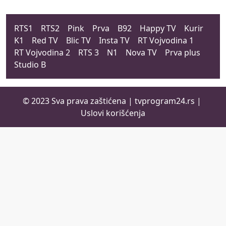
RTS1
RTS2
Pink
Prva
B92
Happy TV
Kurir
K1
Red TV
Blic TV
Insta TV
RT Vojvodina 1
RT Vojvodina 2
RTS 3
N1
Nova TV
Prva plus
Studio B
© 2023 Sva prava zaštićena |
tvprogram24.rs
|
Uslovi korišćenja