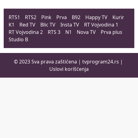
RTS1
RTS2
Pink
Prva
B92
Happy TV
Kurir
K1
Red TV
Blic TV
Insta TV
RT Vojvodina 1
RT Vojvodina 2
RTS 3
N1
Nova TV
Prva plus
Studio B
© 2023 Sva prava zaštićena |
tvprogram24.rs
|
Uslovi korišćenja