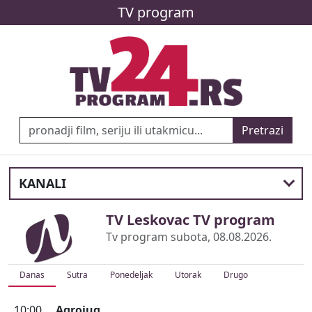
TV program
Pretrazi
KANALI
TV Leskovac TV program
Tv program subota, 08.08.2026.
Danas
Sutra
Ponedeljak
Utorak
Drugo
10:00
Agrojug