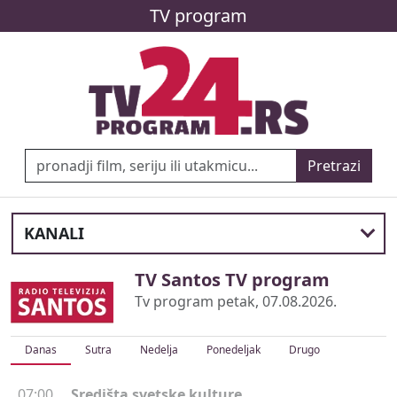
TV program
Pretrazi
KANALI
TV Santos TV program
Tv program petak, 07.08.2026.
Danas
Sutra
Nedelja
Ponedeljak
Drugo
07:00
Središta svetske kulture