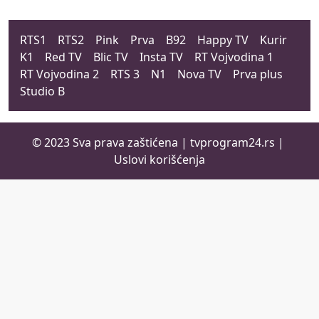
RTS1
RTS2
Pink
Prva
B92
Happy TV
Kurir
K1
Red TV
Blic TV
Insta TV
RT Vojvodina 1
RT Vojvodina 2
RTS 3
N1
Nova TV
Prva plus
Studio B
© 2023 Sva prava zaštićena |
tvprogram24.rs
|
Uslovi korišćenja